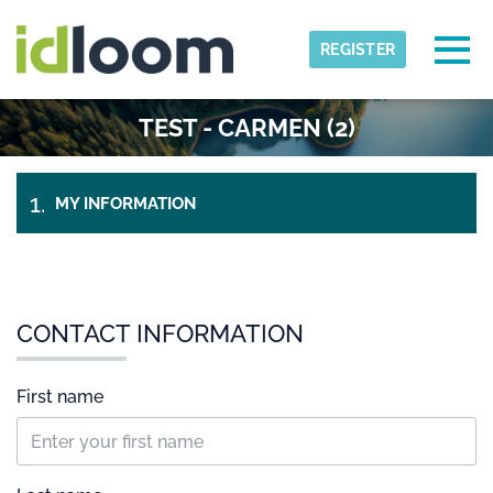
Skip to main content
Detected timezone
Togg
REGISTER
groupe-bmw
TEST - CARMEN (2)
OK
MY INFORMATION
CHECK-
TICKETS
OUT
CONTACT INFORMATION
First name